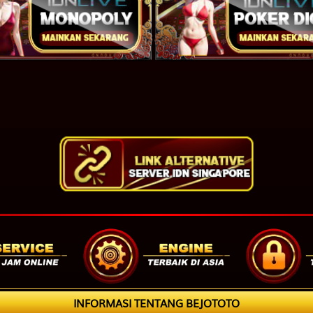
INFORMASI TENTANG BEJOTOTO