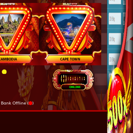
/
Bank Offline (
)