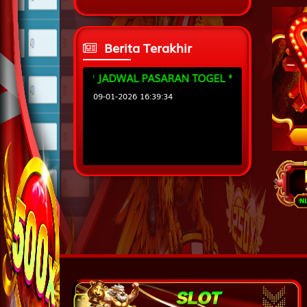
Berita Terakhir
* JADWAL PASARAN TOGEL *
09-01-2026 16:39:34