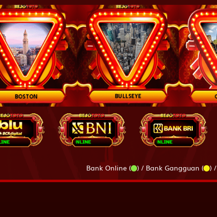
Bank Online (
) /
Bank Gangguan (
) 